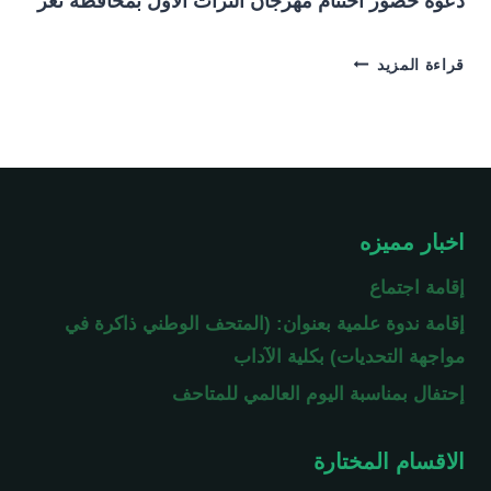
دعوة حضور اختتام مهرجان التراث الأول بمحافظة تعز
دعوة
قراءة المزيد
حضور
اختتام
مهرجان
التراث
الأول
بمحافظة
تعز
اخبار مميزه
إقامة اجتماع
إقامة ندوة علمية بعنوان: (المتحف الوطني ذاكرة في
مواجهة التحديات) بكلية الآداب
إحتفال بمناسبة اليوم العالمي للمتاحف
الاقسام المختارة