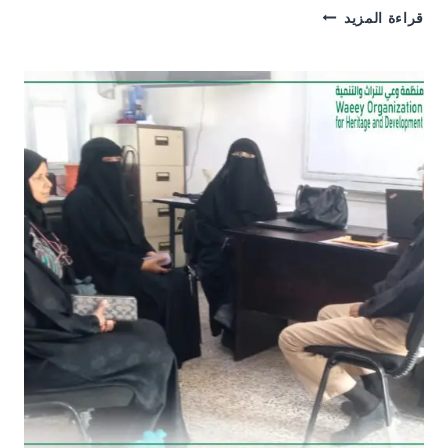
إقامة
قراءة المزيد
الورشة
التدريبية
لمعلمات
مدرستي
نعمه
رسام
وأروى
للبنات