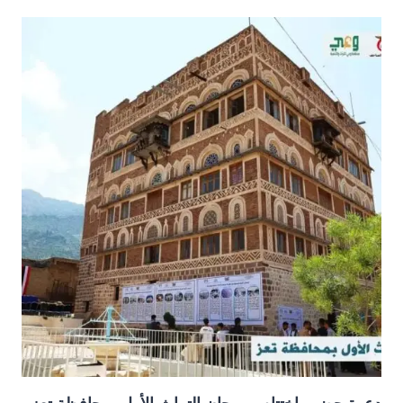
التراث
الأول
بمحافظة
تعز