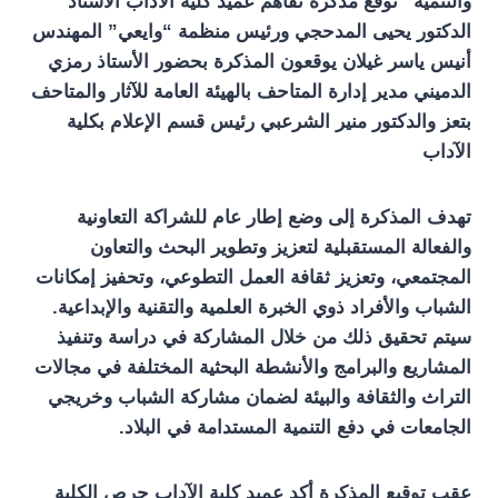
والتنمية” توقع مذكرة تفاهم عميد كلية الآداب الأستاذ
الدكتور يحيى المدحجي ورئيس منظمة “وايعي” المهندس
أنيس ياسر غيلان يوقعون المذكرة بحضور الأستاذ رمزي
الدميني مدير إدارة المتاحف بالهيئة العامة للآثار والمتاحف
بتعز والدكتور منير الشرعبي رئيس قسم الإعلام بكلية
الآداب
تهدف المذكرة إلى وضع إطار عام للشراكة التعاونية
والفعالة المستقبلية لتعزيز وتطوير البحث والتعاون
المجتمعي، وتعزيز ثقافة العمل التطوعي، وتحفيز إمكانات
الشباب والأفراد ذوي الخبرة العلمية والتقنية والإبداعية.
سيتم تحقيق ذلك من خلال المشاركة في دراسة وتنفيذ
المشاريع والبرامج والأنشطة البحثية المختلفة في مجالات
التراث والثقافة والبيئة لضمان مشاركة الشباب وخريجي
الجامعات في دفع التنمية المستدامة في البلاد.
عقب توقيع المذكرة أكد عميد كلية الآداب حرص الكلية