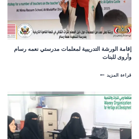
إقامة الورشة التدريبية لمعلمات مدرستي نعمه رسام
وأروى للبنات
إقامة
قراءة المزيد
الورشة
التدريبية
لمعلمات
مدرستي
نعمه
رسام
وأروى
للبنات